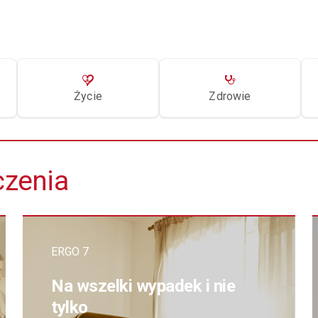
Życie
Zdrowie
czenia
ERGO 7
Na wszelki wypadek i nie
tylko