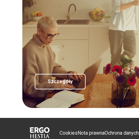
Szczegóły
Cookies
Nota prawna
Ochrona danyc