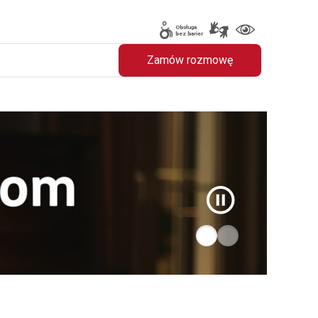
Obsługa
bez barier
Zamów rozmowę